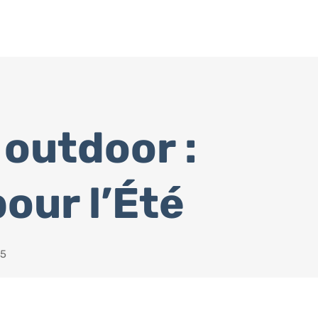
outdoor :
our l’Été
25