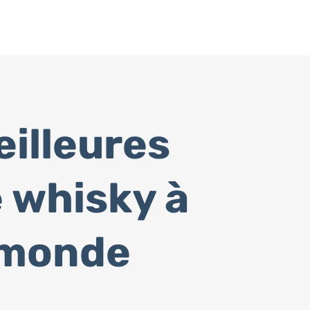
illeures
e whisky à
 monde