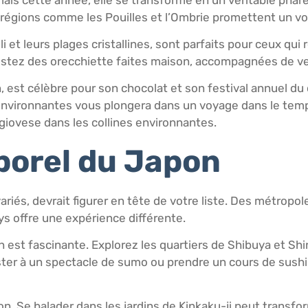
régions comme les Pouilles et l’Ombrie promettent un v
li et leurs plages cristallines, sont parfaits pour ceux qui
dégustez des orecchiette faites maison, accompagnées de ve
ion, est célèbre pour son chocolat et son festival annuel d
nvironnantes vous plongera dans un voyage dans le temps
giovese dans les collines environnantes.
porel du Japon
ariés, devrait figurer en tête de votre liste. Des métro
ys offre une expérience différente.
tion est fascinante. Explorez les quartiers de Shibuya et S
sister à un spectacle de sumo ou prendre un cours de sush
pon. Se balader dans les jardins de Kinkaku-ji peut trans