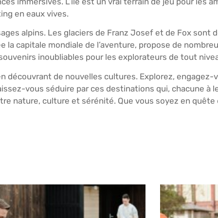
ces immersives. L’île est un vrai terrain de jeu pour les 
ting en eaux vives.
sages alpins. Les glaciers de Franz Josef et de Fox sont 
a capitale mondiale de l’aventure, propose de nombreus
ouvenirs inoubliables pour les explorateurs de tout nive
en découvrant de nouvelles cultures. Explorez, engagez-v
issez-vous séduire par ces destinations qui, chacune à le
tre nature, culture et sérénité. Que vous soyez en quête 