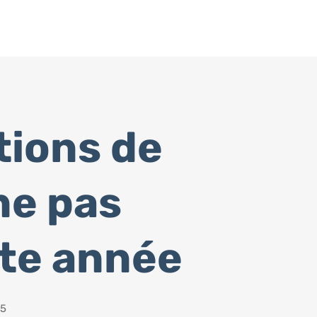
tions de
ne pas
te année
25