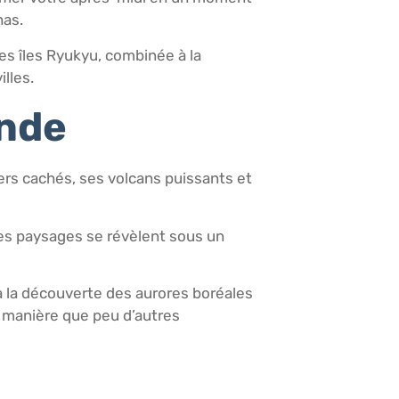
has.
des îles Ryukyu, combinée à la
lles.
ande
sers cachés, ses volcans puissants et
les paysages se révèlent sous un
n à la découverte des aurores boréales
ne manière que peu d’autres