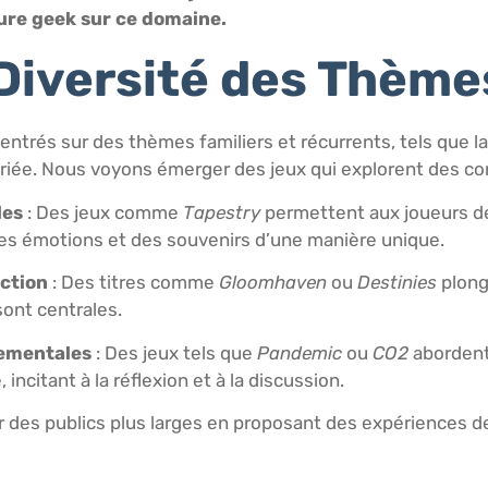
ture geek sur ce domaine.
 Diversité des Thème
entrés sur des thèmes familiers et récurrents, tels que la
ariée. Nous voyons émerger des jeux qui explorent des co
les
: Des jeux comme
Tapestry
permettent aux joueurs de 
 des émotions et des souvenirs d’une manière unique.
iction
: Des titres comme
Gloomhaven
ou
Destinies
plong
sont centrales.
nementales
: Des jeux tels que
Pandemic
ou
CO2
abordent
ncitant à la réflexion et à la discussion.
des publics plus larges en proposant des expériences de