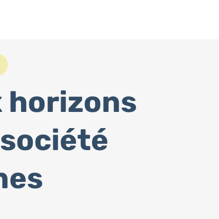
 horizons
 société
nes