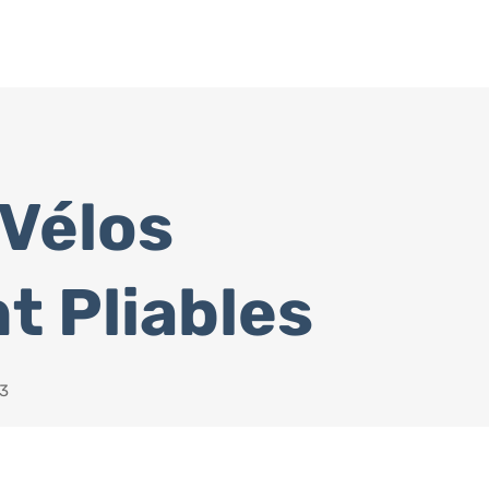
 Vélos
t Pliables
23