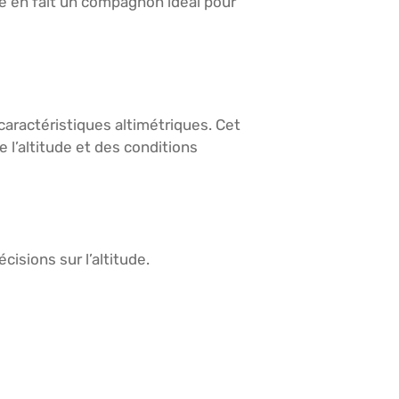
e en fait un compagnon idéal pour
caractéristiques altimétriques. Cet
 l’altitude et des conditions
isions sur l’altitude.